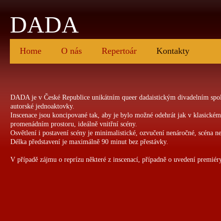
DADA
Home
O nás
Repertoár
Kontakty
DADA je v České Republice unikátním queer dadaistickým
divadelním spo
autorské jednoaktovky.
Inscenace jsou koncipované tak, aby je bylo možné odehrát jak v klasickém
promenádním prostoru, ideálně vnitřní scény.
Osvětlení i postavení scény je minimalistické, ozvučení nenáročné, scéna n
Délka představení je maximálně 90 minut bez přestávky.
V případě zájmu o reprízu některé z inscenací, případně o uvedení premiéry